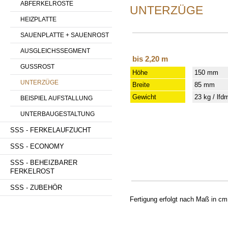
ABFERKELROSTE
UNTERZÜGE
HEIZPLATTE
SAUENPLATTE + SAUENROST
AUSGLEICHSSEGMENT
bis 2,20 m
GUSSROST
Höhe
150 mm
UNTERZÜGE
Breite
85 mm
Gewicht
23 kg / lfd
BEISPIEL AUFSTALLUNG
UNTERBAUGESTALTUNG
SSS - FERKELAUFZUCHT
SSS - ECONOMY
SSS - BEHEIZBARER
FERKELROST
SSS - ZUBEHÖR
Fertigung erfolgt nach Maß in cm