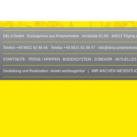
DELA GmbH · Erzeugnisse aus Polymerbeton · Innstraße 81-85 · 84513 Töging 
Telefon +49 8631 92 98 46 · Telefax +49 8631 92 98 47 ·
info@dela-polymerbet
STARTSEITE
·
TRÖGE / KRIPPEN
·
BODENSYSTEM
·
ZUBEHÖR
·
AKTUELLES
Gestaltung und Realisation:
viewto werbeagentur
| WIR MACHEN WESENTLIC