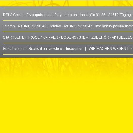
DELA GmbH · Erzeugnisse aus Polymerbeton · Innstraße 81-85 · 84513 Töging 
Telefon +49 8631 92 98 46 · Telefax +49 8631 92 98 47 ·
info@dela-polymerbet
STARTSEITE
·
TRÖGE / KRIPPEN
·
BODENSYSTEM
·
ZUBEHÖR
·
AKTUELLES
Gestaltung und Realisation:
viewto werbeagentur
| WIR MACHEN WESENTLIC