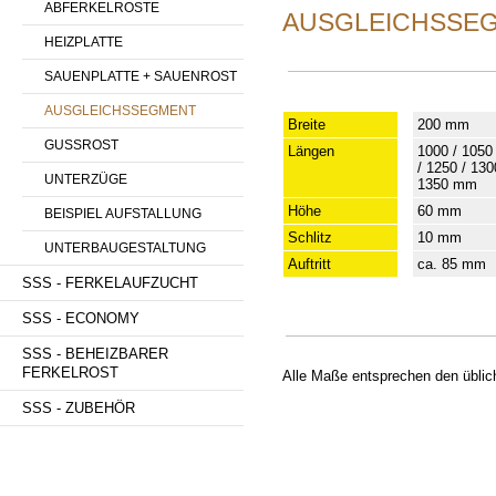
ABFERKELROSTE
AUSGLEICHSSEG
HEIZPLATTE
SAUENPLATTE + SAUENROST
AUSGLEICHSSEGMENT
Breite
200 mm
GUSSROST
Längen
1000 / 1050
/ 1250 / 130
UNTERZÜGE
1350 mm
Höhe
60 mm
BEISPIEL AUFSTALLUNG
Schlitz
10 mm
UNTERBAUGESTALTUNG
Auftritt
ca. 85 mm
SSS - FERKELAUFZUCHT
SSS - ECONOMY
SSS - BEHEIZBARER
FERKELROST
Alle Maße entsprechen den üblic
SSS - ZUBEHÖR